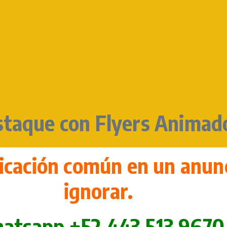
staque con Flyers Animad
icación común en un anunc
ignorar.
atsapp +52 443 513 9670