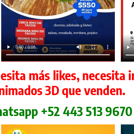
esita más likes, necesita 
nimados 3D que venden.
atsapp +52 443 513 9670