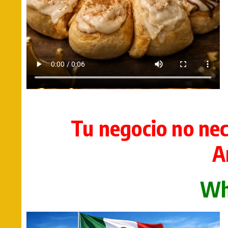
Tu negocio no nec
A
Wh